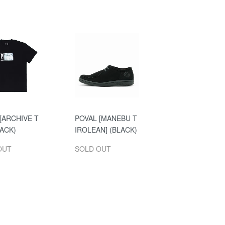
[ARCHIVE T
POVAL [MANEBU T
LACK)
IROLEAN] (BLACK)
OUT
SOLD OUT