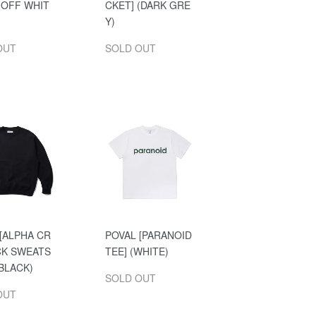
(OFF WHIT
CKET] (DARK GRE
Y)
OUT
SOLD OUT
[ALPHA CR
POVAL [PARANOID
K SWEATS
TEE] (WHITE)
(BLACK)
SOLD OUT
OUT