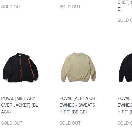
CKET] 
SOLD OUT
SOLD OUT
E)
SOLD 
POVAL [MILITARY
POVAL [ALPHA CR
POVAL 
OVER JACKET] (BL
EWNECK SWEATS
EWNEC
ACK)
HIRT] (BEIGE)
HIRT] 
SOLD OUT
SOLD OUT
SOLD 