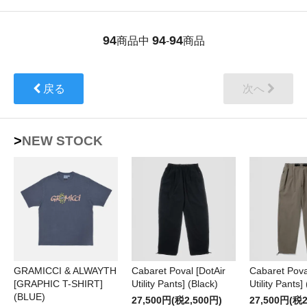
94
94
94
商品中
-
商品
戻る
次へ
>NEW STOCK
GRAMICCI & ALWAYTH
Cabaret Poval [DotAir
Cabaret Pova
[GRAPHIC T-SHIRT]
Utility Pants] (Black)
Utility Pants]
(BLUE)
27,500円(税2,500円)
27,500円(税2