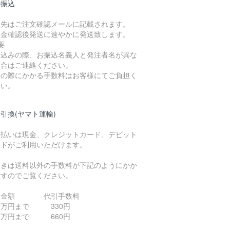
行振込
込先はご注文確認メールに記載されます。
入金確認後発送に速やかに発送致します。
要
振込みの際、お振込名義人と発注者名が異な
場合はご連絡ください。
込の際にかかる手数料はお客様にてご負担く
さい。
引換(ヤマト運輸)
支払いは現金、クレジットカード、デビット
ードがご利用いただけます。
引きは送料以外の手数料が下記のようにかか
ますのでご覧ください。
引金額 代引手数料
０万円まで 330円
０万円まで 660円