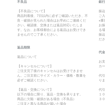
不良品
銀
【不良品について】
振
商品到着後、7日以内に必ずご確認いただき、不
ご
良・破損が見られた場合はお早めにご連絡くだ
※重
さい。確認後、交換または返品対応いたしま
お
す。なお、お客様都合による返品はお受けでき
る
ませんのでご了承ください。
振
だ
返品期限
代金
返品について
お
【キャンセルについて】
カ
ご注文完了後のキャンセルはお受けできませ
ん。ご注文前にサイズ・カラー・価格・数量を
代
必ずご確認ください。
り
【返品・交換について】
代
以下の場合に限り、返品・交換を承ります。
１
商品に欠陥・破損がある場合（不良品）
３
ご注文と異なる商品が届いた場合