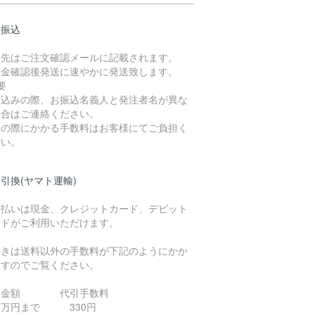
行振込
込先はご注文確認メールに記載されます。
入金確認後発送に速やかに発送致します。
要
振込みの際、お振込名義人と発注者名が異な
場合はご連絡ください。
込の際にかかる手数料はお客様にてご負担く
さい。
引換(ヤマト運輸)
支払いは現金、クレジットカード、デビット
ードがご利用いただけます。
引きは送料以外の手数料が下記のようにかか
ますのでご覧ください。
引金額 代引手数料
０万円まで 330円