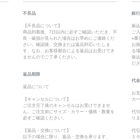
不良品
銀
【不良品について】
振
商品到着後、7日以内に必ずご確認いただき、不
ご
良・破損が見られた場合はお早めにご連絡くだ
※重
さい。確認後、交換または返品対応いたしま
お
す。なお、お客様都合による返品はお受けでき
る
ませんのでご了承ください。
振
だ
返品期限
代金
返品について
お
【キャンセルについて】
カ
ご注文完了後のキャンセルはお受けできませ
ん。ご注文前にサイズ・カラー・価格・数量を
代
必ずご確認ください。
り
【返品・交換について】
代
以下の場合に限り、返品・交換を承ります。
１