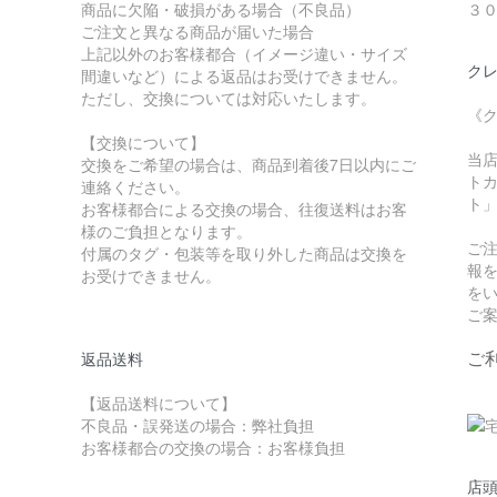
商品に欠陥・破損がある場合（不良品）
３
ご注文と異なる商品が届いた場合
上記以外のお客様都合（イメージ違い・サイズ
クレ
間違いなど）による返品はお受けできません。
ただし、交換については対応いたします。
《
【交換について】
当
交換をご希望の場合は、商品到着後7日以内にご
トカ
連絡ください。
ト
お客様都合による交換の場合、往復送料はお客
様のご負担となります。
ご
付属のタグ・包装等を取り外した商品は交換を
報
お受けできません。
を
ご
ご
返品送料
【返品送料について】
不良品・誤発送の場合：弊社負担
お客様都合の交換の場合：お客様負担
店