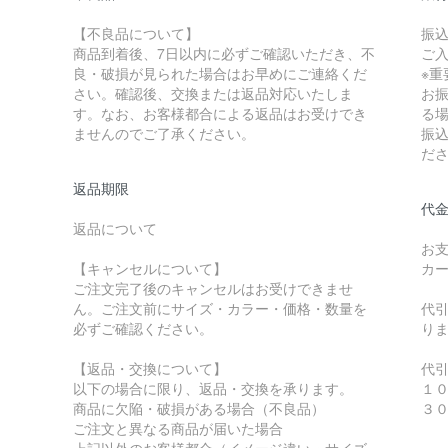
【不良品について】
振
商品到着後、7日以内に必ずご確認いただき、不
ご
良・破損が見られた場合はお早めにご連絡くだ
※重
さい。確認後、交換または返品対応いたしま
お
す。なお、お客様都合による返品はお受けでき
る
ませんのでご了承ください。
振
だ
返品期限
代金
返品について
お
【キャンセルについて】
カ
ご注文完了後のキャンセルはお受けできませ
ん。ご注文前にサイズ・カラー・価格・数量を
代
必ずご確認ください。
り
【返品・交換について】
代
以下の場合に限り、返品・交換を承ります。
１
商品に欠陥・破損がある場合（不良品）
３
ご注文と異なる商品が届いた場合