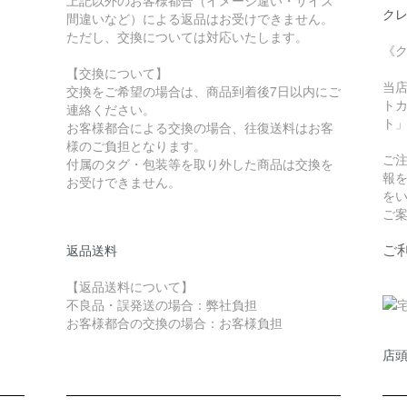
上記以外のお客様都合（イメージ違い・サイズ
クレ
間違いなど）による返品はお受けできません。
ただし、交換については対応いたします。
《
【交換について】
当
交換をご希望の場合は、商品到着後7日以内にご
トカ
連絡ください。
ト
お客様都合による交換の場合、往復送料はお客
様のご負担となります。
ご
付属のタグ・包装等を取り外した商品は交換を
報
お受けできません。
を
ご
ご
返品送料
【返品送料について】
不良品・誤発送の場合：弊社負担
お客様都合の交換の場合：お客様負担
店