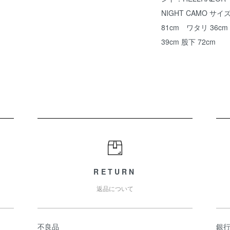
NIGHT CAMO サイズ：
81cm ワタリ 36cm
39cm 股下 72cm
RETURN
返品について
不良品
銀