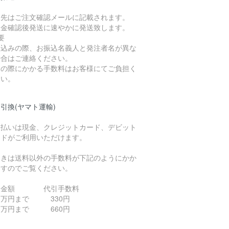
込先はご注文確認メールに記載されます。
入金確認後発送に速やかに発送致します。
要
振込みの際、お振込名義人と発注者名が異な
場合はご連絡ください。
込の際にかかる手数料はお客様にてご負担く
さい。
引換(ヤマト運輸)
支払いは現金、クレジットカード、デビット
ードがご利用いただけます。
引きは送料以外の手数料が下記のようにかか
ますのでご覧ください。
引金額 代引手数料
０万円まで 330円
０万円まで 660円