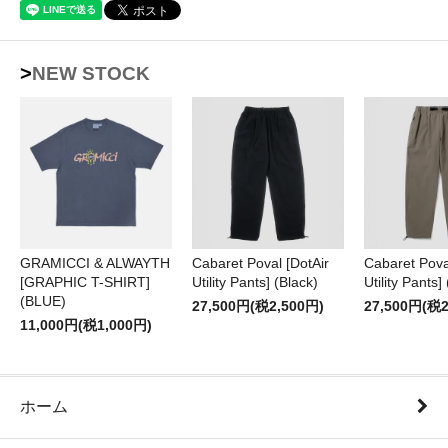
>NEW STOCK
GRAMICCI & ALWAYTH
Cabaret Poval [DotAir
Cabaret Pova
[GRAPHIC T-SHIRT]
Utility Pants] (Black)
Utility Pants]
(BLUE)
27,500円(税2,500円)
27,500円(税2
11,000円(税1,000円)
ホーム