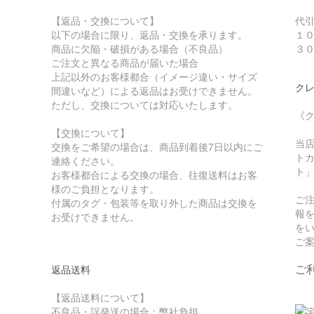
【返品・交換について】
代
以下の場合に限り、返品・交換を承ります。
１
商品に欠陥・破損がある場合（不良品）
３
ご注文と異なる商品が届いた場合
上記以外のお客様都合（イメージ違い・サイズ
クレ
間違いなど）による返品はお受けできません。
ただし、交換については対応いたします。
《
【交換について】
当
交換をご希望の場合は、商品到着後7日以内にご
トカ
連絡ください。
ト
お客様都合による交換の場合、往復送料はお客
様のご負担となります。
ご
付属のタグ・包装等を取り外した商品は交換を
報
お受けできません。
を
ご
ご
返品送料
【返品送料について】
不良品・誤発送の場合：弊社負担