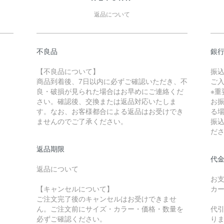
返品について
不良品
銀
【不良品について】
振
商品到着後、7日以内に必ずご確認いただき、不
ご
良・破損が見られた場合はお早めにご連絡くだ
※重
さい。確認後、交換または返品対応いたしま
お
す。なお、お客様都合による返品はお受けでき
る
ませんのでご了承ください。
振
だ
返品期限
代金
返品について
お
【キャンセルについて】
カ
ご注文完了後のキャンセルはお受けできませ
ん。ご注文前にサイズ・カラー・価格・数量を
代
必ずご確認ください。
り