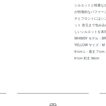
シルエットと軽量な
が特徴的なパファー
チとフロントにはシン
ット 首元まで包み
しいシルエットを表現。 M
WHIMSY モデル：BRI
YELLOW サイズ：M ,
91cm L：着丈 71cm
61cm 裄丈 96cm