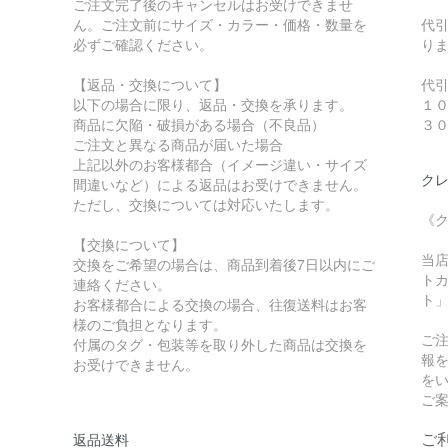
ご注文完了後のキャンセルはお受けできませ
ん。ご注文前にサイズ・カラー・価格・数量を
代
必ずご確認ください。
り
【返品・交換について】
代
以下の場合に限り、返品・交換を承ります。
１
商品に欠陥・破損がある場合（不良品）
３
ご注文と異なる商品が届いた場合
上記以外のお客様都合（イメージ違い・サイズ
クレ
間違いなど）による返品はお受けできません。
ただし、交換については対応いたします。
《
【交換について】
当
交換をご希望の場合は、商品到着後7日以内にご
トカ
連絡ください。
ト
お客様都合による交換の場合、往復送料はお客
様のご負担となります。
ご
付属のタグ・包装等を取り外した商品は交換を
報
お受けできません。
を
ご
ご
返品送料