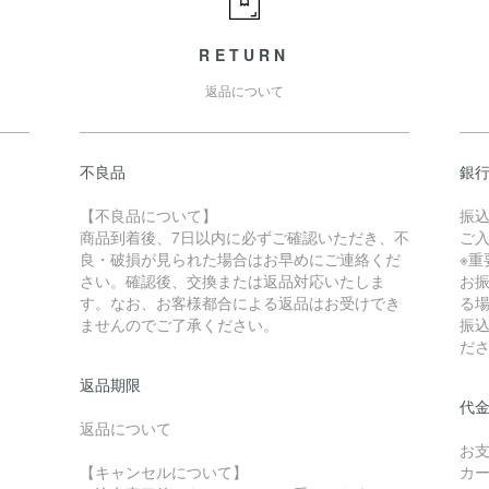
RETURN
返品について
不良品
銀
【不良品について】
振
商品到着後、7日以内に必ずご確認いただき、不
ご
良・破損が見られた場合はお早めにご連絡くだ
※重
さい。確認後、交換または返品対応いたしま
お
す。なお、お客様都合による返品はお受けでき
る
ませんのでご了承ください。
振
だ
返品期限
代金
返品について
お
【キャンセルについて】
カ