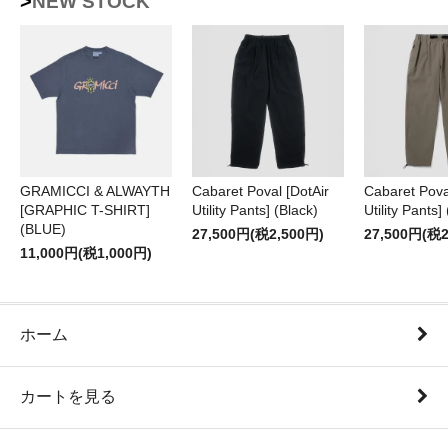
>NEW STOCK
GRAMICCI & ALWAYTH
Cabaret Poval [DotAir
Cabaret Pova
[GRAPHIC T-SHIRT]
Utility Pants] (Black)
Utility Pants]
(BLUE)
27,500円(税2,500円)
27,500円(税2
11,000円(税1,000円)
ホーム
カートを見る