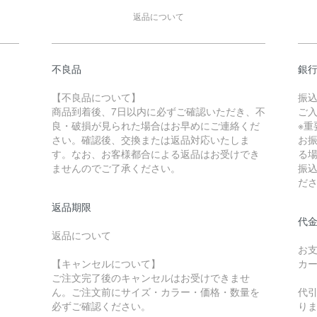
返品について
不良品
銀
【不良品について】
振
商品到着後、7日以内に必ずご確認いただき、不
ご
良・破損が見られた場合はお早めにご連絡くだ
※重
さい。確認後、交換または返品対応いたしま
お
す。なお、お客様都合による返品はお受けでき
る
ませんのでご了承ください。
振
だ
返品期限
代金
返品について
お
【キャンセルについて】
カ
ご注文完了後のキャンセルはお受けできませ
ん。ご注文前にサイズ・カラー・価格・数量を
代
必ずご確認ください。
り