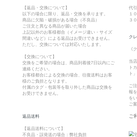
【返品・交換について】
代
以下の場合に限り、返品・交換を承ります。
１
商品に欠陥・破損がある場合（不良品）
３
ご注文と異なる商品が届いた場合
上記以外のお客様都合（イメージ違い・サイズ
クレ
間違いなど）による返品はお受けできません。
ただし、交換については対応いたします。
《
【交換について】
当
交換をご希望の場合は、商品到着後7日以内にご
トカ
連絡ください。
ト
お客様都合による交換の場合、往復送料はお客
様のご負担となります。
ご
付属のタグ・包装等を取り外した商品は交換を
報
お受けできません。
を
ご
ご
返品送料
【返品送料について】
不良品・誤発送の場合：弊社負担