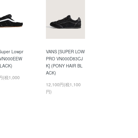
Super Lowpr
VANS [SUPER LOW
 VN000EEW
PRO VN000D83CJ
BLACK)
K] (PONY HAIR BL
ACK)
円(税1,000
12,100円(税1,100
円)