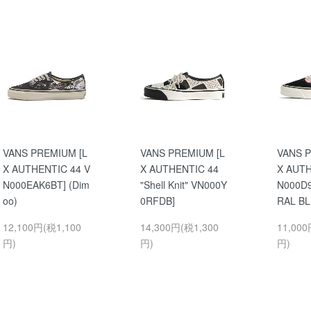
VANS PREMIUM [L
VANS PREMIUM [L
VANS P
X AUTHENTIC 44 V
X AUTHENTIC 44
X AUTH
N000EAK6BT] (Dim
"Shell Knit" VN000Y
N000D
oo)
0RFDB]
RAL B
12,100円(税1,100
14,300円(税1,300
11,000
円)
円)
円)