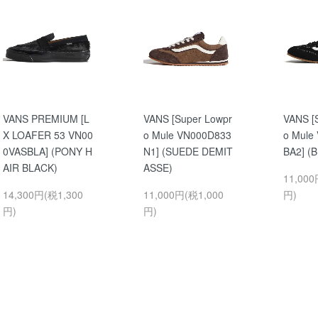
VANS PREMIUM [L
VANS [Super Lowpr
VANS [
X LOAFER 53 VN00
o Mule VN000D833
o Mule
0VASBLA] (PONY H
N1] (SUEDE DEMIT
BA2] (
AIR BLACK)
ASSE)
11,000
14,300円(税1,300
11,000円(税1,000
円)
円)
円)