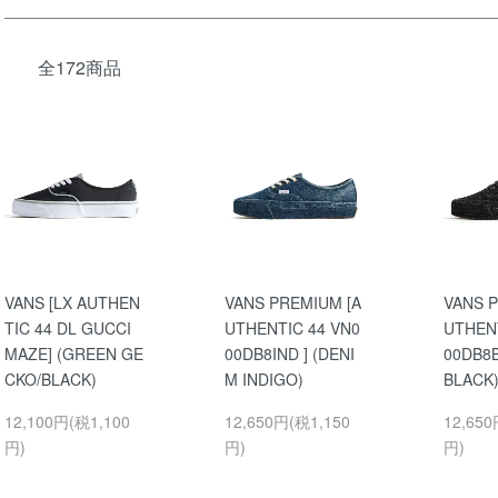
全172商品
VANS [LX AUTHEN
VANS PREMIUM [A
VANS 
TIC 44 DL GUCCI
UTHENTIC 44 VN0
UTHENT
MAZE] (GREEN GE
00DB8IND ] (DENI
00DB8B
CKO/BLACK)
M INDIGO)
BLACK
12,100円(税1,100
12,650円(税1,150
12,650
円)
円)
円)