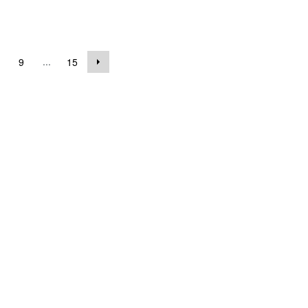
...
9
15