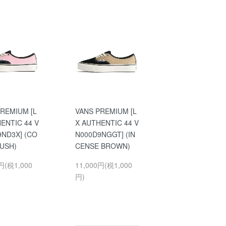
REMIUM [L
VANS PREMIUM [L
ENTIC 44 V
X AUTHENTIC 44 V
9ND3X] (CO
N000D9NGGT] (IN
LUSH)
CENSE BROWN)
円(税1,000
11,000円(税1,000
円)